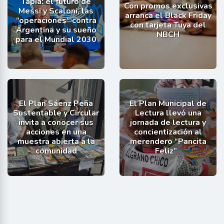
Tapia: el futuro de
Con promos exclusivas
Messi y Scaloni, las
arranca el Black Friday
“operaciones” contra
con tarjeta Tuya del
Argentina y su sueño
NBCH
para el Mundial 2030
El Plan Sáenz Peña
El Plan Municipal de
Sustentable y Circular
Lectura llevó una
invita a conocer sus
jornada de lectura y
acciones en una
concientización al
muestra abierta a la
merendero “Pancita
comunidad
Feliz”