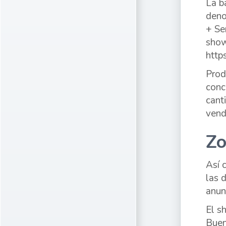
La b
deno
+ Se
show
http
Prod
conc
cant
vend
Zo
Así
las 
anun
El s
Buen