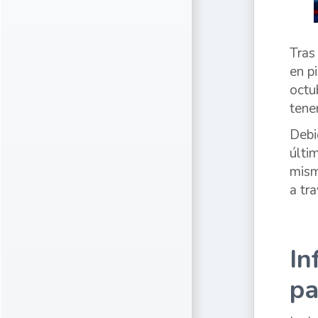
Tras
en p
octu
tene
Debi
últi
mism
a tr
In
pa