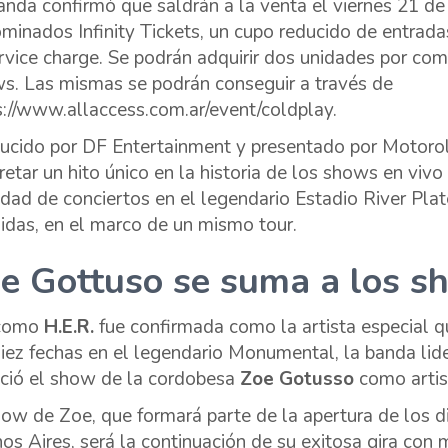
anda confirmó que saldrán a la venta el viernes 21 de
minados Infinity Tickets, un cupo reducido de entrad
rvice charge. Se podrán adquirir dos unidades por com
s. Las mismas se podrán conseguir a través de
s://www.allaccess.com.ar/event/coldplay.
ucido por DF Entertainment y presentado por Motorola,
retar un hito único en la historia de los shows en vivo
idad de conciertos en el legendario Estadio River Pla
idas, en el marco de un mismo tour.
e Gottuso se suma a los s
 como
H.E.R.
fue confirmada como la artista especial
diez fechas en el legendario Monumental, la banda li
ció el show de la cordobesa
Zoe Gotusso
como artist
how de Zoe, que formará parte de la apertura de los 
os Aires, será la continuación de su exitosa gira con