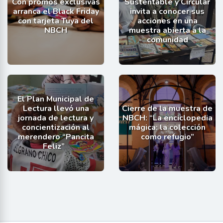
Con promos exclusivas
Sustentable y Circular
arranca el Black Friday
invita a conocer sus
con tarjeta Tuya del
acciones en una
NBCH
muestra abierta a la
comunidad
El Plan Municipal de
Lectura llevó una
Cierre de la muestra de
jornada de lectura y
NBCH: “La enciclopedia
concientización al
mágica: la colección
merendero “Pancita
como refugio”
Feliz”