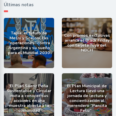
Últimas notas
Tapia: el futuro de
Con promos exclusivas
Messi y Scaloni, las
arranca el Black Friday
“operaciones” contra
con tarjeta Tuya del
Argentina y su sueño
NBCH
para el Mundial 2030
El Plan Sáenz Peña
El Plan Municipal de
Sustentable y Circular
Lectura llevó una
invita a conocer sus
jornada de lectura y
acciones en una
concientización al
muestra abierta a la
merendero “Pancita
comunidad
Feliz”