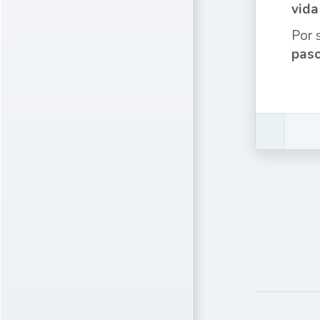
vida
Por 
paso