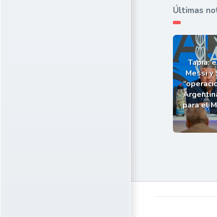
Últimas no
Tapia: e
Messi y 
“operaci
Argentin
para el 