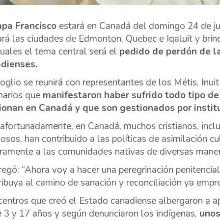
apa Francisco
estará en Canadá del domingo 24 de jul
tará las ciudades de Edmonton, Quebec e Iqaluit y brin
cuales el tema central será el
pedido de perdón de la
dienses.
oglio se reunirá con representantes de los Métis, Inui
inarios que
manifestaron haber sufrido todo tipo d
ionan en Canadá y que son gestionados por institu
afortunadamente, en Canadá, muchos cristianos, inclu
giosos, han contribuido a las políticas de asimilación 
ramente a las comunidades nativas de diversas maneras
regó: “Ahora voy a hacer una peregrinación penitencial,
ribuya al camino de sanación y reconciliación ya empr
centros que creó el Estado canadiense albergaron a
e 3 y 17 años y según denunciaron los indígenas,
unos