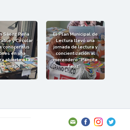
an Sáenz Peña
El Plan Municipal de
able y Circular
Lectura llevó una
 a conocer sus
jornada de lectura y
ones en una
concientización al
a abierta a la
merendero “Pancita
omunidad
Feliz”