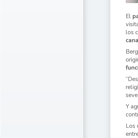
El
p
visi
los 
cana
Berg
orig
func
“Des
reli
seve
Y ag
cont
Los 
entr