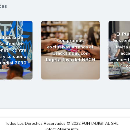
tas
El Pl
l futuro de
Con promos
Sustent
Scaloni, las
exclusivas arranca el
invita
ones” contra
Black Friday con
acci
a y su sueño
tarjeta Tuya del NBCH
muestr
Mundial 2030
c
Todos Los Derechos Reservados © 2022 PUNTADIGITAL SRL
info@24siete.info