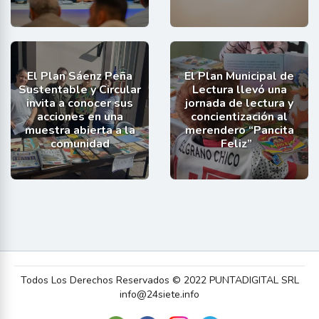
El Plan Sáenz Peña
El Plan Municipal de
Sustentable y Circular
Lectura llevó una
invita a conocer sus
jornada de lectura y
acciones en una
concientización al
muestra abierta a la
merendero “Pancita
comunidad
Feliz”
Todos Los Derechos Reservados © 2022 PUNTADIGITAL SRL
info@24siete.info