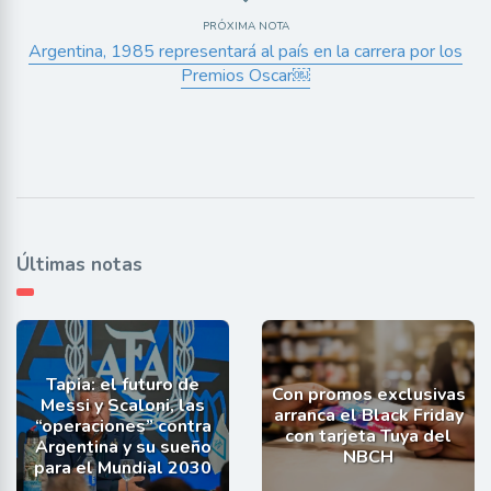
PRÓXIMA NOTA
Argentina, 1985 representará al país en la carrera por los
Premios Oscar￼
Últimas notas
Tapia: el futuro de
Con promos exclusivas
Messi y Scaloni, las
arranca el Black Friday
“operaciones” contra
con tarjeta Tuya del
Argentina y su sueño
NBCH
para el Mundial 2030