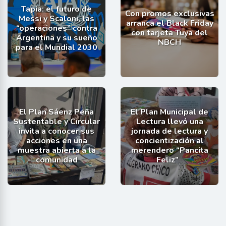
Tapia: el futuro de
Con promos exclusivas
Messi y Scaloni, las
arranca el Black Friday
“operaciones” contra
con tarjeta Tuya del
Argentina y su sueño
NBCH
para el Mundial 2030
El Plan Sáenz Peña
El Plan Municipal de
Sustentable y Circular
Lectura llevó una
invita a conocer sus
jornada de lectura y
acciones en una
concientización al
muestra abierta a la
merendero “Pancita
comunidad
Feliz”