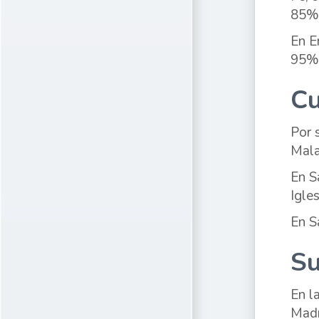
85%
En E
95%
C
Por 
Mala
En S
Igle
En S
Su
En l
Madr