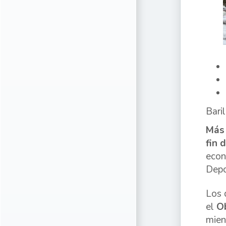
Bari
Más 
fin 
econ
Depo
Los 
el
O
mien