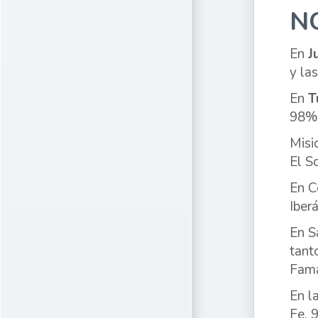
N
En
J
y la
En
T
98%;
Misi
El S
En C
Iber
En S
tant
Fama
En l
Fe, 