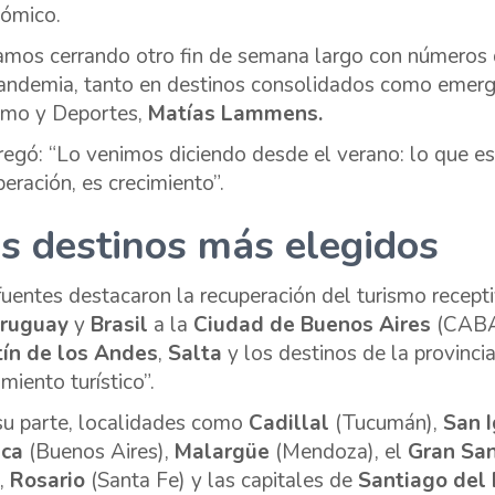
ómico.
amos cerrando otro fin de semana largo con números 
andemia, tanto en destinos consolidados como emerge
smo y Deportes,
Matías Lammens.
regó: “Lo venimos diciendo desde el verano: lo que es
peración, es crecimiento”.
s destinos más elegidos
fuentes destacaron la recuperación del turismo recepti
ruguay
y
Brasil
a la
Ciudad de Buenos Aires
(CABA
ín de los Andes
,
Salta
y los destinos de la provinci
miento turístico”.
su parte, localidades como
Cadillal
(Tucumán),
San I
nca
(Buenos Aires),
Malargüe
(Mendoza), el
Gran San
),
Rosario
(Santa Fe) y las capitales de
Santiago del 