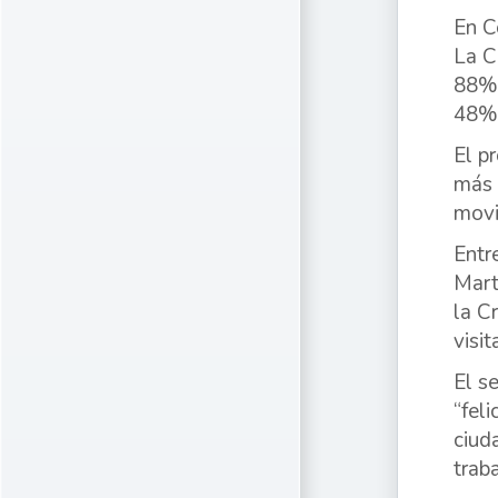
En C
La C
88%,
48%,
El p
más 
movi
Entr
Mart
la C
visi
El s
“fel
ciud
trab