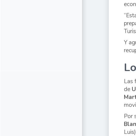
econ
“Est
prep
Turi
Y ag
recu
Lo
Las 
de
U
Mart
movi
Por 
Bla
Luis