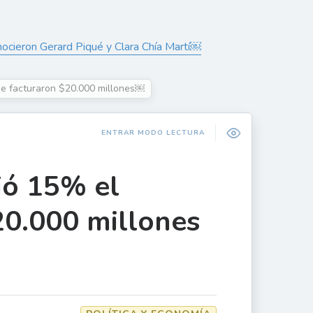
nocieron Gerard Piqué y Clara Chía Martí￼
 se facturaron $20.000 millones￼
ENTRAR MODO LECTURA
ió 15% el
20.000 millones