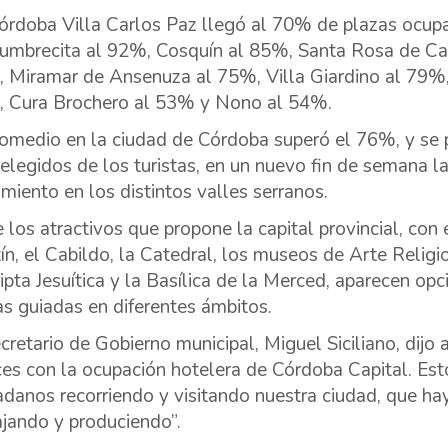
órdoba Villa Carlos Paz llegó al 70% de plazas ocupa
umbrecita al 92%, Cosquín al 85%, Santa Rosa de Cal
 Miramar de Ansenuza al 75%, Villa Giardino al 79%
 Cura Brochero al 53% y Nono al 54%.
romedio en la ciudad de Córdoba superó el 76%, y se 
elegidos de los turistas, en un nuevo fin de semana 
miento en los distintos valles serranos.
e los atractivos que propone la capital provincial, con
ín, el Cabildo, la Catedral, los museos de Arte Religi
ripta Jesuítica y la Basílica de la Merced, aparecen o
tas guiadas en diferentes ámbitos.
ecretario de Gobierno municipal, Miguel Siciliano, dij
ices con la ocupación hotelera de Córdoba Capital. Est
adanos recorriendo y visitando nuestra ciudad, que h
ajando y produciendo”.