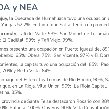
OA y NEA
ujuy,
la Quebrada de Humahuaca tuvo una ocupación d
s Yungas 52,2%, en tanto que Salta llegó a un promed
ucumán,
Tafí del Valle, 93%; San Miguel de Tucumán,
 El Cadillal, 99%, y Tafí Viejo, 99%.
ones presentó una ocupación en Puerto Iguazú del 89
oberbio, 65%; Oberá, 75%; San Vicente, 97% y El Dor
orrientes, la capital tuvo una ocupación del, 85%; Pas
á, 70% y Bella Vista, 84%.
antiago del Estero, las Termas de Río Hondo, 90%; 
o que, en La Rioja, Villa Unión, 90%; La Rioja Capit
tina, 85%.
a provincia de Santa Fe se destacaron Rosario con 98
90%; Rafaela, 100%; Oliveros, 90%; Villa Constituci