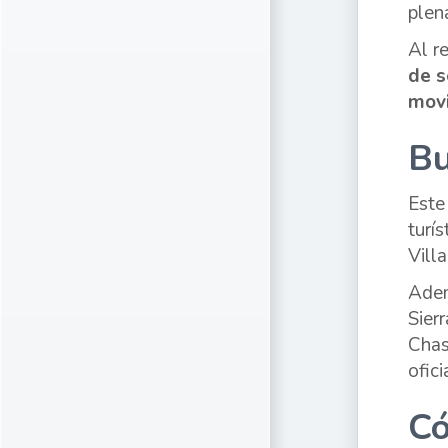
plen
Al r
de s
movi
Bu
Este
turí
Vill
Adem
Sier
Chas
ofici
Có