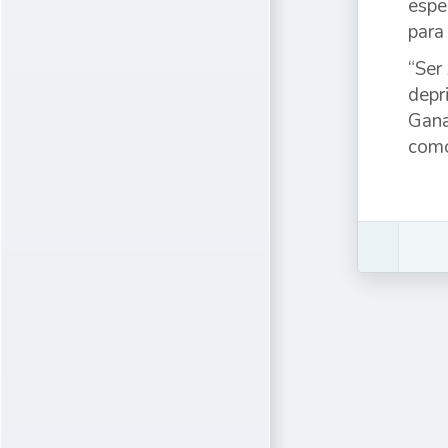
espe
para
“Ser
depr
Gana
como