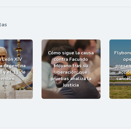
tas
Cómo sigue la causa
Flybond
a León XIV
contra Facundo
ope
la Argentina
Moyano tras su
presen
8 y el 11 de
liberación: qué
acció
iembre
pruebas analiza la
cance
Justicia