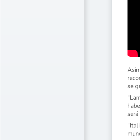
Asim
reco
se g
“Lam
habe
será
“Ita
mund