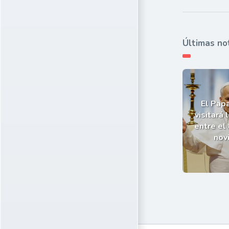
Últimas no
El Pap
visitará 
entre el 
nov