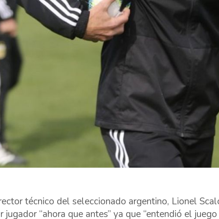
irector técnico del seleccionado argentino, Lionel Sca
r jugador “ahora que antes” ya que “entendió el juego