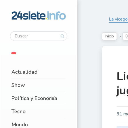
La vicego
Inicio
D
Actualidad
Li
Show
j
Política y Economía
Tecno
31 m
Mundo