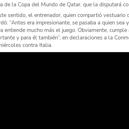
ia de la Copa del Mundo de Qatar, que la disputará co
ste sentido, el entrenador, quien compartió vestuario
rdó: “Antes era impresionante, se pasaba a quien sea y 
a entiende mucho más el juego. Obviamente, cumple
rtante y para él también”, en declaraciones a la Conm
iércoles contra Italia.