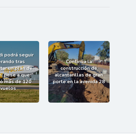
i podrá seguir
rando tras
Continúa la
tar un plan de
construcción de
n, pese a que
alcantarillas de gran
ló más de 120
porte en la avenida 28
vuelos