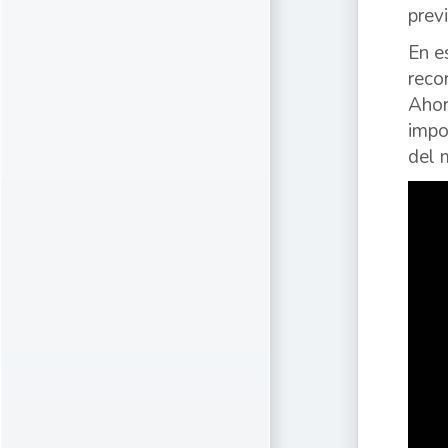
prev
En e
reco
Ahor
impo
del m