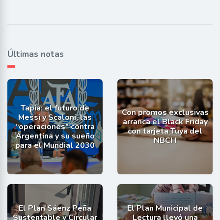
Últimas notas
Tapia: el futuro de
Con promos exclusivas
Messi y Scaloni, las
arranca el Black Friday
“operaciones” contra
con tarjeta Tuya del
Argentina y su sueño
NBCH
para el Mundial 2030
El Plan Sáenz Peña
El Plan Municipal de
Sustentable y Circular
Lectura llevó una