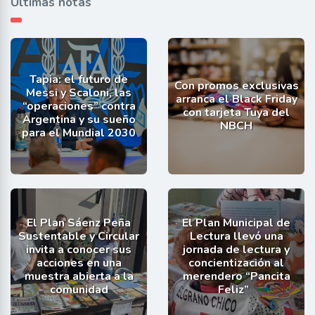
Últimas notas
Tapia: el futuro de
Con promos exclusivas
Messi y Scaloni, las
arranca el Black Friday
“operaciones” contra
con tarjeta Tuya del
Argentina y su sueño
NBCH
para el Mundial 2030
El Plan Sáenz Peña
El Plan Municipal de
Sustentable y Circular
Lectura llevó una
invita a conocer sus
jornada de lectura y
acciones en una
concientización al
muestra abierta a la
merendero “Pancita
comunidad
Feliz”