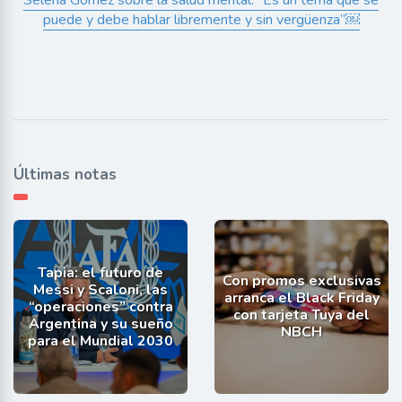
Selena Gómez sobre la salud mental: “Es un tema que se
puede y debe hablar libremente y sin vergüenza”￼
Últimas notas
Tapia: el futuro de
Con promos exclusivas
Messi y Scaloni, las
arranca el Black Friday
“operaciones” contra
con tarjeta Tuya del
Argentina y su sueño
NBCH
para el Mundial 2030