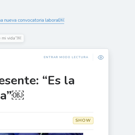
na nueva convocatoria laboral￼
e mi vida”￼
ENTRAR MODO LECTURA
esente: “Es la
da”￼
SHOW