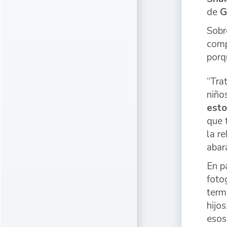
de
G
Sobr
comp
porq
“Tra
niño
esto
que 
la r
abar
En p
foto
term
hijo
esos