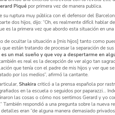
erard Piqué
por primera vez de manera publica.
e su ruptura muy pública con el defensor del Barcelon
arte dos hijos, dijo: “Oh, es realmente difícil hablar
ue es la primera vez que abordo esta situación en una e
to de ocultar la situación a [mis hijos] tanto como p
s que están tratando de procesar la separación de sus
 es un mal sueño y que voy a despertarme en al
también es real es la decepción de ver algo tan sagra
elación que tenía con el padre de mis hijos y ver que s
atado por los medios”, afirmó la cantante.
articular,
Shakira
criticó a la prensa española por rast
grafiados en la escuela o seguidos por paparazzi… I
inaron las cosas o cómo nos sentimos Gerard y yo com
s.” También respondió a una pregunta sobre la nueva re
 detalles eran “de alguna manera demasiado privados 