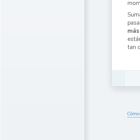
mome
Suma
pasa
más 
está
tan d
Cómo f