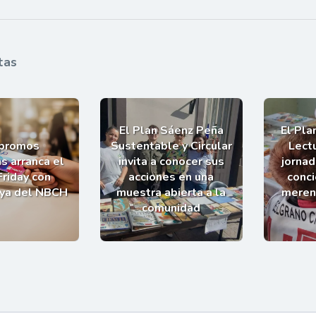
tas
El Plan Sáenz Peña
El Pla
 promos
Sustentable y Circular
Lectu
s arranca el
invita a conocer sus
jornad
Friday con
acciones en una
conci
uya del NBCH
muestra abierta a la
meren
comunidad