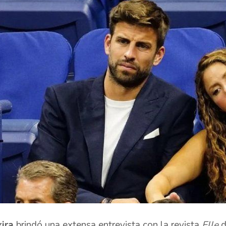
ira
brindó una extensa entrevista con la revista
Elle
d