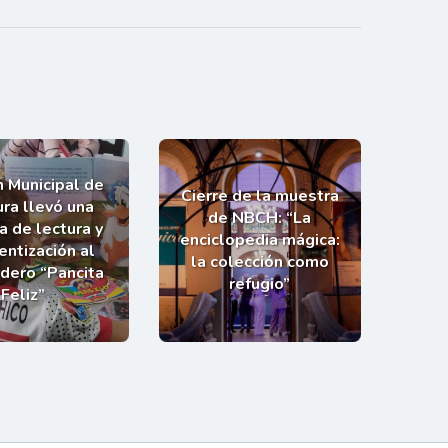
n Municipal de
Cierre de la muestra
ra llevó una
de NBCH: “La
a de lectura y
enciclopedia mágica:
entización al
la colección como
dero “Pancita
refugio”
Feliz”