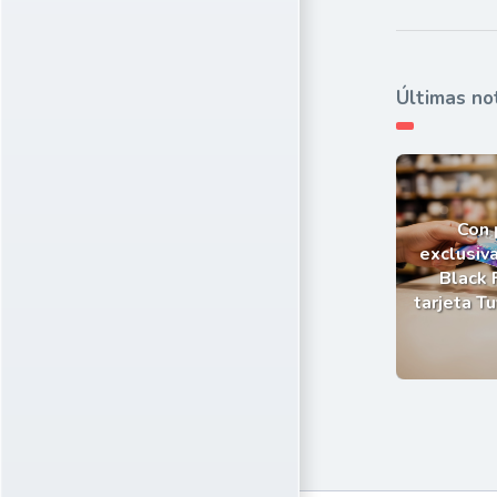
Últimas no
Con
exclusiva
Black 
tarjeta T