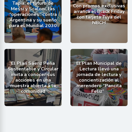
Tapia: el futuro de
Con promos exclusivas
Messi y Scaloni, las
arranca el Black Friday
“operaciones” contra
con tarjeta Tuya del
Argentina y su sueño
NBCH
para el Mundial 2030
El Plan Sáenz Peña
El Plan Municipal de
Sustentable y Circular
Lectura llevó una
invita a conocer sus
jornada de lectura y
acciones en una
concientización al
muestra abierta a la
merendero “Pancita
comunidad
Feliz”