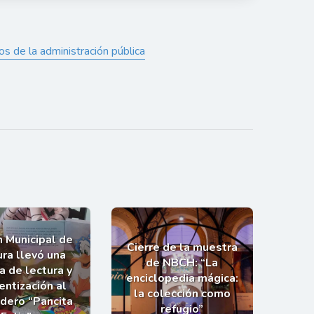
os de la administración pública
n Municipal de
Cierre de la muestra
ra llevó una
de NBCH: “La
a de lectura y
enciclopedia mágica:
entización al
la colección como
dero “Pancita
refugio”