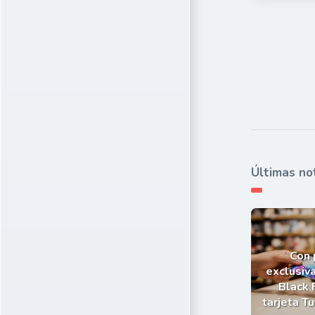
Últimas no
Con
exclusiva
Black 
tarjeta T