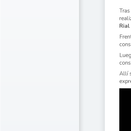
Tras
real
Ria
Fren
cons
Lueg
cons
Allí
expr