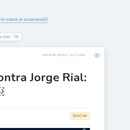
Tini sobre el escenario￼
la mier…”￼
ENTRAR MODO LECTURA
ntra Jorge Rial:
￼
SHOW