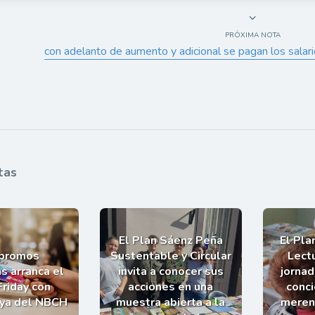
PRÓXIMA NOTA
con adelanto de aumento y adicional se pagan los salari
tas
El Plan Sáenz Peña
El Pla
 promos
Sustentable y Circular
Lectu
s arranca el
invita a conocer sus
jornad
Friday con
acciones en una
conci
uya del NBCH
muestra abierta a la
meren