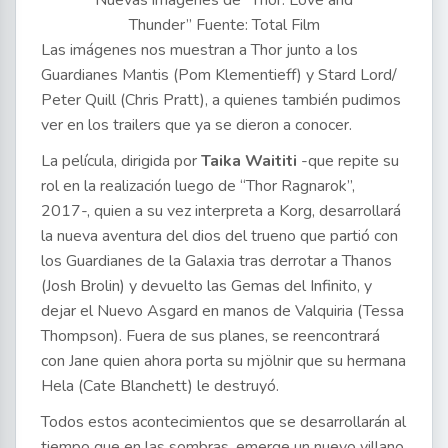
Thunder” Fuente: Total Film
Las imágenes nos muestran a Thor junto a los
Guardianes Mantis (Pom Klementieff) y Stard Lord/
Peter Quill (Chris Pratt), a quienes también pudimos
ver en los trailers que ya se dieron a conocer.
La película, dirigida por
Taika Waititi
-que repite su
rol en la realización luego de “Thor Ragnarok”,
2017-, quien a su vez interpreta a Korg, desarrollará
la nueva aventura del dios del trueno que partió con
los Guardianes de la Galaxia tras derrotar a Thanos
(Josh Brolin) y devuelto las Gemas del Infinito, y
dejar el Nuevo Asgard en manos de Valquiria (Tessa
Thompson). Fuera de sus planes, se reencontrará
con Jane quien ahora porta su mjölnir que su hermana
Hela (Cate Blanchett) le destruyó.
Todos estos acontecimientos que se desarrollarán al
tiempo que en las sombras, emerge un nuevo villano