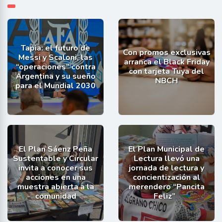
Tapia: el futuro de
Con promos exclusivas
Messi y Scaloni, las
arranca el Black Friday
“operaciones” contra
con tarjeta Tuya del
Argentina y su sueño
NBCH
para el Mundial 2030
El Plan Sáenz Peña
El Plan Municipal de
Sustentable y Circular
Lectura llevó una
invita a conocer sus
jornada de lectura y
acciones en una
concientización al
muestra abierta a la
merendero “Pancita
comunidad
Feliz”