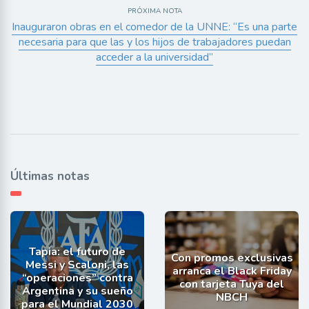
PRÓXIMA NOTA
Inauguraron obras en el comedor de la UNNE: “Es una parte
necesaria para que las y los hijos de trabajadores puedan
acceder a la universidad”
Últimas notas
Tapia: el futuro de
Con promos exclusivas
Messi y Scaloni, las
arranca el Black Friday
“operaciones” contra
con tarjeta Tuya del
Argentina y su sueño
NBCH
para el Mundial 2030