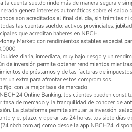
a la cuenta sueldo rinde más de manera segura y sim
nerada genera intereses automáticos sobre el saldo d
fondos son acreditados al final del día, sin trámites ni
 todas las cuentas sueldo: activos provinciales, jubil
cipales que acreditan haberes en NBCH.
Money Market: con rendimientos estables especial par
0.0000
liquidez diaria, inmediata, muy bajo riesgo y un rendi
n de inversión permite obtener rendimientos mientras 
imientos de préstamos y de las facturas de impuestos 
ner un extra para afrontar estos compromisos.
o fijo: con la mejor tasa de mercado
NBCH24 Online Banking, los clientes pueden constituir
r tasa de mercado y la tranquilidad de conocer de an
rsión. La plataforma permite simular la inversión, selec
onto y el plazo, y operar las 24 horas, los siete días 
(24.nbch.com.ar) como desde la app NBCH24, disponi