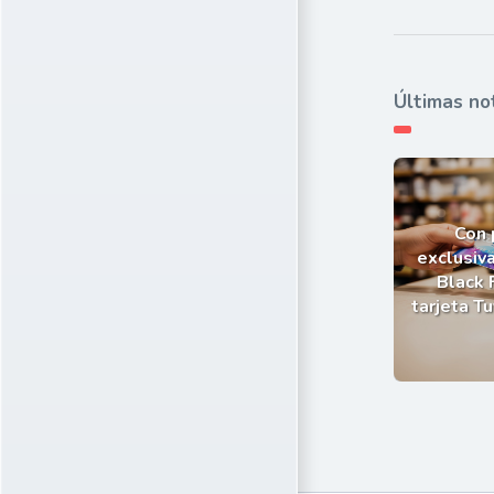
Últimas no
Con
exclusiva
Black 
tarjeta T