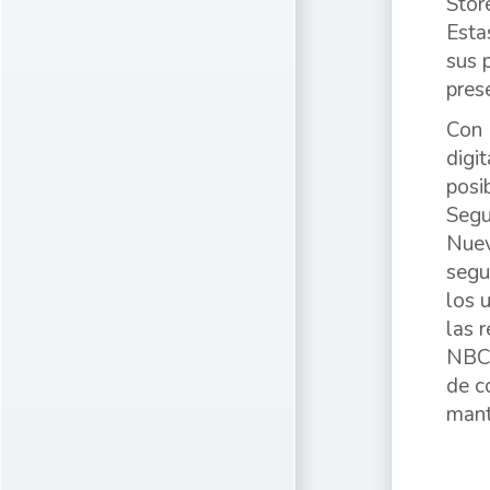
Stor
Esta
sus 
pres
Con 
digi
posi
Segu
Nuev
segu
los 
las 
NBCH
de c
mant