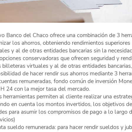
o Banco del Chaco ofrece una combinación de 3 herra
mizar los ahorros, obteniendo rendimientos superiores a
uales y al de otras entidades bancarias sin la necesid
opciones conservadoras que ofrecen seguridad y rendi
s billeteras virtuales y al de otras entidades bancaria
osibilidad de hacer rendir sus ahorros mediante 3 her
cuentas remuneradas, fondo común de inversión Money
 24 con la mejor tasa del mercado.
s herramientas permiten al cliente realizar una estrat
endo en cuenta los montos invertidos, los objetivos d
ides para asumir los compromisos de pago a lo largo 
vicios)
ta sueldo remunerada: para hacer rendir sueldos y jub