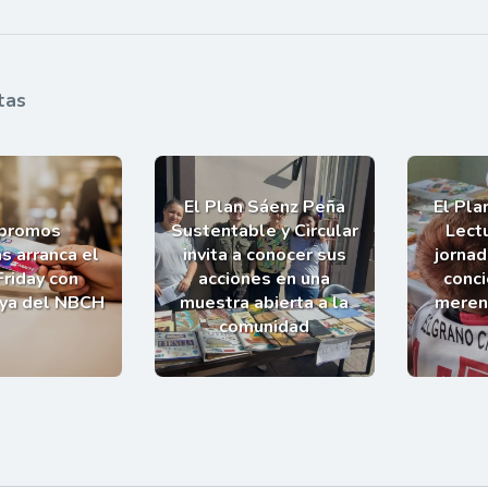
tas
El Plan Sáenz Peña
El Pla
 promos
Sustentable y Circular
Lectu
s arranca el
invita a conocer sus
jornad
Friday con
acciones en una
conci
uya del NBCH
muestra abierta a la
meren
comunidad