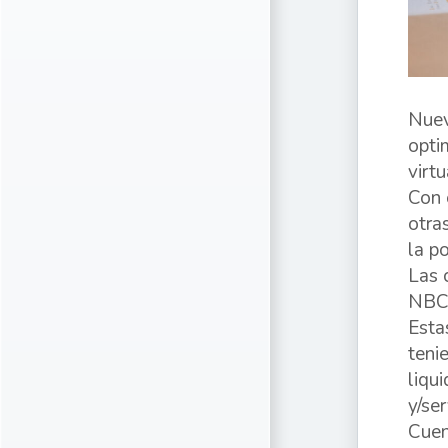
Nuev
opti
virt
Con 
otra
la p
Las 
NBCH
Esta
teni
liqu
y/ser
Cuen