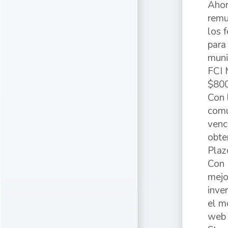
Ahor
remu
los 
para
muni
FCI 
$80
Con 
comú
venc
obte
Plaz
Con 
mejo
inve
el m
web 