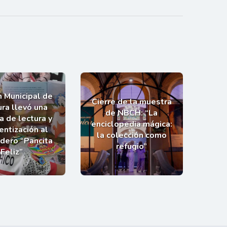
n Municipal de
Cierre de la muestra
ra llevó una
de NBCH: “La
a de lectura y
enciclopedia mágica:
entización al
la colección como
dero “Pancita
refugio”
Feliz”