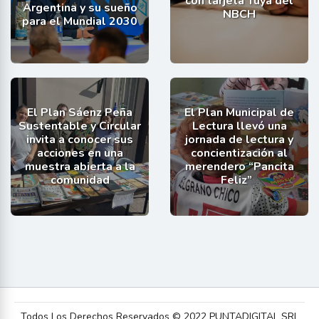
con tarjeta Tuya del
Argentina y su sueño
NBCH
para el Mundial 2030
El Plan Sáenz Peña
El Plan Municipal de
Sustentable y Circular
Lectura llevó una
invita a conocer sus
jornada de lectura y
acciones en una
concientización al
muestra abierta a la
merendero “Pancita
comunidad
Feliz”
Todos Los Derechos Reservados © 2022 PUNTADIGITAL SRL