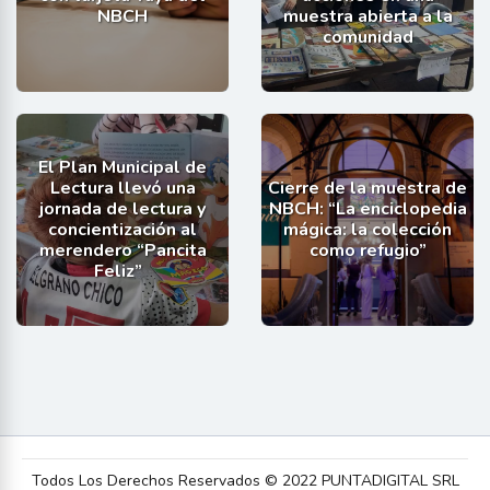
NBCH
muestra abierta a la
comunidad
El Plan Municipal de
Lectura llevó una
Cierre de la muestra de
jornada de lectura y
NBCH: “La enciclopedia
concientización al
mágica: la colección
merendero “Pancita
como refugio”
Feliz”
Todos Los Derechos Reservados © 2022 PUNTADIGITAL SRL