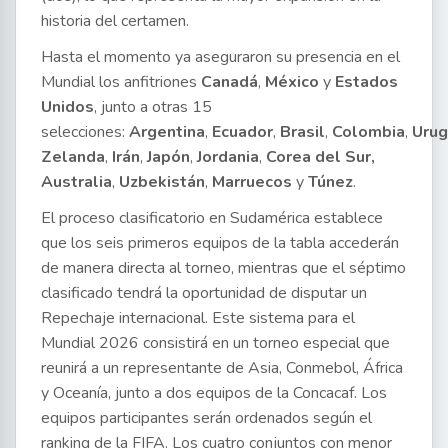
historia del certamen.
Hasta el momento ya aseguraron su presencia en el
Mundial los anfitriones
Canadá
,
México
y
Estados
Unidos
, junto a otras 15
selecciones:
Argentina
,
Ecuador
,
Brasil
,
Colombia
,
Urug
Zelanda
,
Irán
,
Japón
,
Jordania
,
Corea del Sur,
Australia
,
Uzbekistán
,
Marruecos
y
Túnez
.
El proceso clasificatorio en Sudamérica establece
que los seis primeros equipos de la tabla accederán
de manera directa al torneo, mientras que el séptimo
clasificado tendrá la oportunidad de disputar un
Repechaje internacional. Este sistema para el
Mundial 2026 consistirá en un torneo especial que
reunirá a un representante de Asia, Conmebol, África
y Oceanía, junto a dos equipos de la Concacaf. Los
equipos participantes serán ordenados según el
ranking de la FIFA. Los cuatro conjuntos con menor