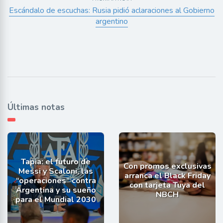
Escándalo de escuchas: Rusia pidió aclaraciones al Gobierno
argentino
Últimas notas
Tapia: el futuro de
Con promos exclusivas
Messi y Scaloni, las
arranca el Black Friday
“operaciones” contra
con tarjeta Tuya del
Argentina y su sueño
NBCH
para el Mundial 2030