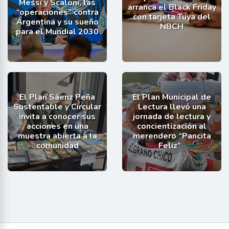
Messi y Scaloni, las
arranca el Black Friday
“operaciones” contra
con tarjeta Tuya del
Argentina y su sueño
NBCH
para el Mundial 2030
El Plan Sáenz Peña
El Plan Municipal de
Sustentable y Circular
Lectura llevó una
invita a conocer sus
jornada de lectura y
acciones en una
concientización al
muestra abierta a la
merendero “Pancita
comunidad
Feliz”