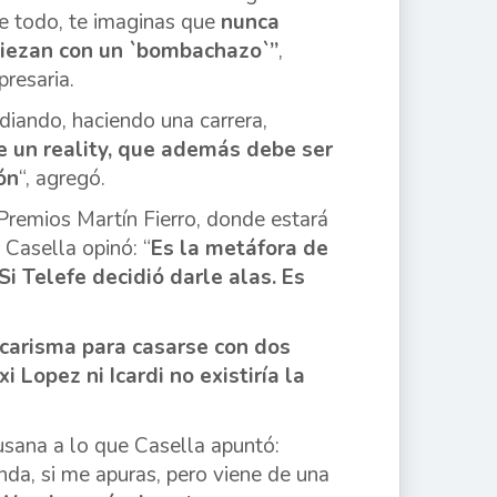
e todo, te imaginas que
nunca
piezan con un `bombachazo`”
,
presaria.
diando, haciendo una carrera,
e un reality, que además debe ser
ón
“, agregó.
Premios Martín Fierro, donde estará
Casella opinó: “
Es la metáfora de
i Telefe decidió darle alas. Es
 carisma para casarse con dos
i Lopez ni Icardi no existiría la
usana a lo que Casella apuntó:
a, si me apuras, pero viene de una