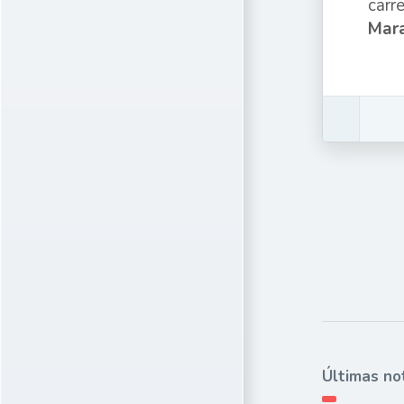
carr
Mar
Últimas no