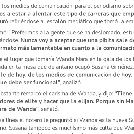
 los medios de comunicación, para el periodismo sobr
s a estar a alentar este tipo de carreras que em
uró refiriéndose al escalón mediático que tomó la em
mó: “Preferimos a la gente que se ha deslomado, estu
ándose.
Nunca voy a aceptar que una pibita sale d
ormato más lamentable en cuanto a la comunicaci
e el lugar que tomaría Wanda Nara en la gala de los 
ada en la mesa que de antaño ocupó Susana Giménez, 
ele de hoy, de los medios de comunicación de hoy. S
ue debe ser funcional”
, analizó.
bstante remarcó el carisma de Wanda, y dijo:
“Tiene
dores de elite y hacer que la elijan. Porque sin Max
era de Wanda”,
señaló.
sa línea el notero le preguntó si Wanda es la nueva S
no, Susana tampoco es muchísimo más culta que Wand