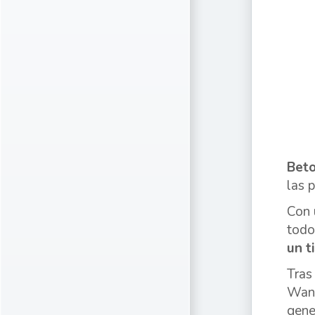
Bet
las 
Con 
todo
un t
Tras
Wand
gene