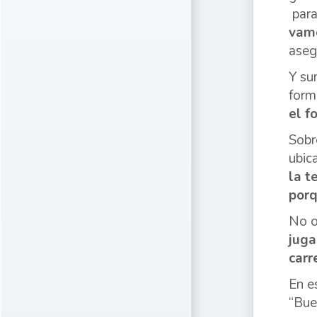
para
vamo
aseg
Y su
form
el f
Sobr
ubic
la t
porq
No o
juga
carr
En e
“Bue