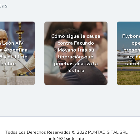
tas
Cómo sigue la causa
Flybond
a León XIV
contra Facundo
ope
la Argentina
Moyano tras su
presen
8 y el 11 de
liberación: qué
acció
iembre
pruebas analiza la
cance
Justicia
Todos Los Derechos Reservados © 2022 PUNTADIGITAL SRL
info@24siete.info