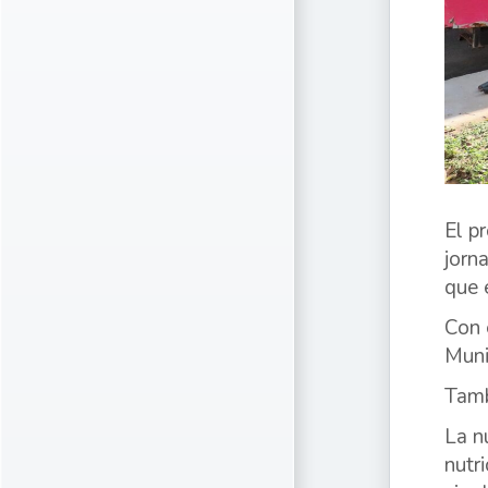
El p
jorn
que 
Con 
Muni
Tamb
La n
nutr