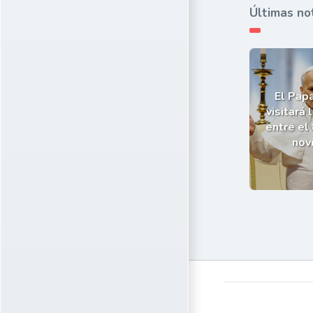
Últimas no
El Pap
visitará 
entre el 
nov