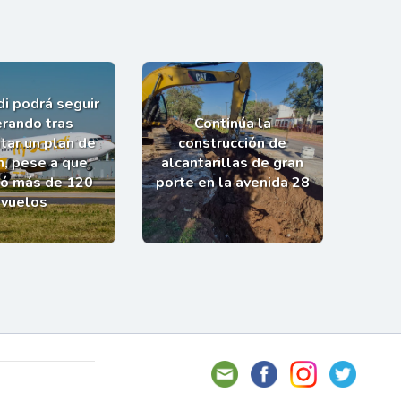
i podrá seguir
rando tras
Continúa la
tar un plan de
construcción de
n, pese a que
alcantarillas de gran
ló más de 120
porte en la avenida 28
vuelos