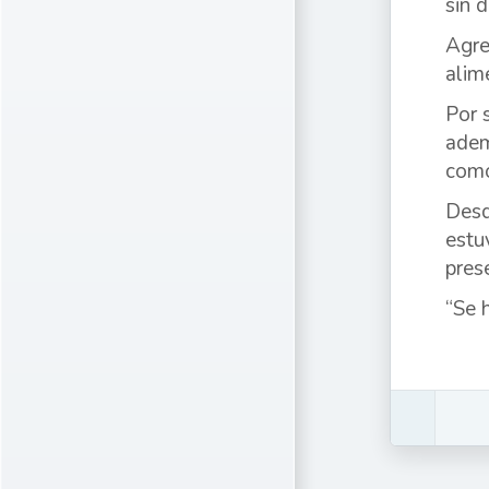
sin 
Agre
alim
Por 
adem
como
Desd
estu
pres
“Se 