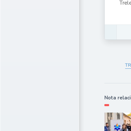
Trel
TR
Nota relac