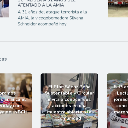
SCHNEIDER A 31 AÑOS DEL
ATENTADO A LA AMIA
A 31 años del ataque terrorista a la
AMIA, la vicegobernadora Silvana
Schneider acompañó hoy
tas
El Plan Sáenz Peña
El Pla
 promos
Sustentable y Circular
Lectu
s arranca el
invita a conocer sus
jornad
Friday con
acciones en una
conci
uya del NBCH
muestra abierta a la
meren
comunidad