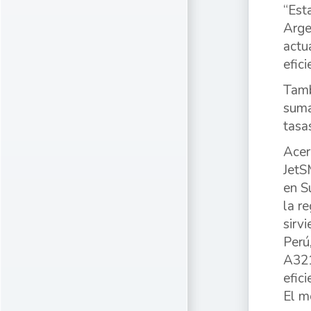
“Est
Arge
actu
efic
Tamb
suma
tasa
Acer
JetS
en S
la r
sirv
Perú
A321
efici
El m