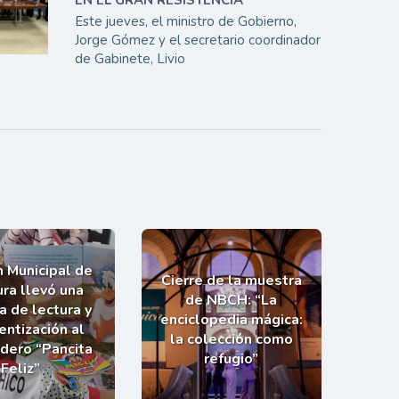
EN EL GRAN RESISTENCIA
Este jueves, el ministro de Gobierno,
Jorge Gómez y el secretario coordinador
de Gabinete, Livio
n Municipal de
Cierre de la muestra
ra llevó una
de NBCH: “La
a de lectura y
enciclopedia mágica:
entización al
la colección como
dero “Pancita
refugio”
Feliz”