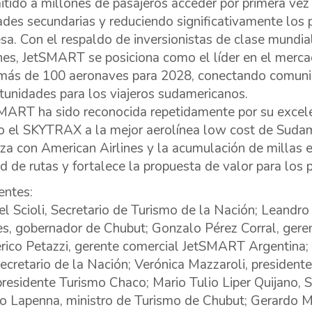
itido a millones de pasajeros acceder por primera vez
ades secundarias y reduciendo significativamente los
esa. Con el respaldo de inversionistas de clase mundi
ines, JetSMART se posiciona como el líder en el merca
más de 100 aeronaves para 2028, conectando comuni
tunidades para los viajeros sudamericanos.
MART ha sido reconocida repetidamente por su excele
 el SKYTRAX a la mejor aerolínea low cost de Sudam
nza con American Airlines y la acumulación de millas
ed de rutas y fortalece la propuesta de valor para los 
entes:
el Scioli, Secretario de Turismo de la Nación; Leandr
es, gobernador de Chubut; Gonzalo Pérez Corral, ger
rico Petazzi, gerente comercial JetSMART Argentina; 
ecretario de la Nación; Verónica Mazzaroli, presiden
presidente Turismo Chaco; Mario Tulio Liper Quijano, 
o Lapenna, ministro de Turismo de Chubut; Gerardo Me