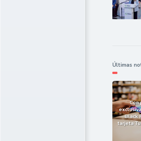
Últimas no
Con
exclusiva
Black 
tarjeta T