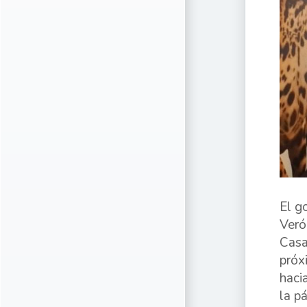
El g
Veró
Casa
próx
haci
la p