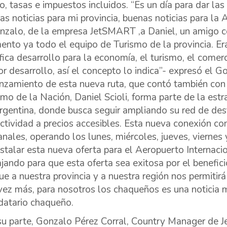
o, tasas e impuestos incluidos. “Es un día para dar las
as noticias para mi provincia, buenas noticias para la
nzalo, de la empresa JetSMART ,a Daniel, un amigo c
nto ya todo el equipo de Turismo de la provincia. E
ifica desarrollo para la economía, el turismo, el come
r desarrollo, así el concepto lo indica”- expresó el G
anzamiento de esta nueva ruta, que contó también con 
smo de la Nación, Daniel Scioli, forma parte de la es
rgentina, donde busca seguir ampliando su red de des
ctividad a precios accesibles. Esta nueva conexión con
nales, operando los lunes, miércoles, jueves, viernes
nstalar esta nueva oferta para el Aeropuerto Internaci
ajando para que esta oferta sea exitosa por el benefici
ue a nuestra provincia y a nuestra región nos permiti
vez más, para nosotros los chaqueños es una noticia m
atario chaqueño.
su parte, Gonzalo Pérez Corral, Country Manager de 