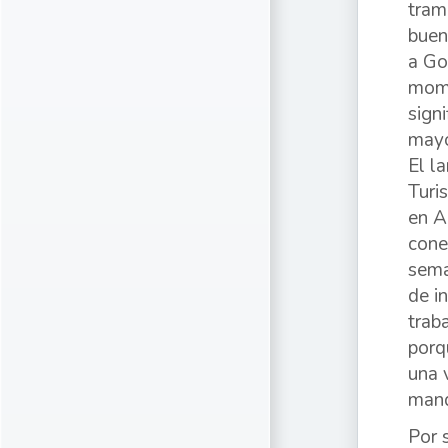
tram
buen
a Go
mome
sign
mayo
El l
Turi
en A
cone
sema
de i
trab
porq
una 
mand
Por 