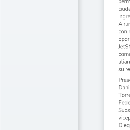
perm
ciud
ingr
Airl
con 
opor
JetS
como
alia
su r
Pres
Dani
Torr
Fede
Subs
vice
Dieg