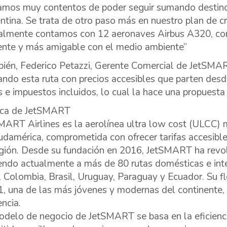
amos muy contentos de poder seguir sumando destino
ntina. Se trata de otro paso más en nuestro plan de cr
almente contamos con 12 aeronaves Airbus A320, co
iente y más amigable con el medio ambiente”
ién, Federico Petazzi, Gerente Comercial de JetSMA
ndo esta ruta con precios accesibles que parten desd
s e impuestos incluidos, lo cual la hace una propuesta
ca de JetSMART
MART Airlines es la aerolínea ultra low cost (ULCC)
udamérica, comprometida con ofrecer tarifas accesible
egión. Desde su fundación en 2016, JetSMART ha revol
iendo actualmente a más de 80 rutas domésticas e inte
, Colombia, Brasil, Uruguay, Paraguay y Ecuador. Su f
, una de las más jóvenes y modernas del continente, 
encia.
odelo de negocio de JetSMART se basa en la eficiencia