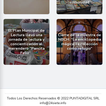
comunidad
El Plan Municipal de
Lectura llevó una
Cierre de la muestra de
jornada de lectura y
NBCH: “La enciclopedia
concientización al
mágica: la colección
merendero “Pancita
como refugio”
Feliz”
Todos Los Derechos Reservados © 2022 PUNTADIGITAL SRL
info@24siete.info