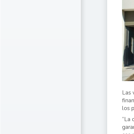
Las 
fina
los 
“La 
gara