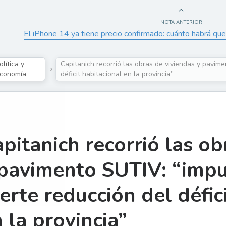
NOTA ANTERIOR
El iPhone 14 ya tiene precio confirmado: cuánto habrá que
olítica y
Capitanich recorrió las obras de viviendas y pavim
conomía
déficit habitacional en la provincia”
pitanich recorrió las ob
 pavimento SUTIV: “imp
erte reducción del défic
 la provincia”