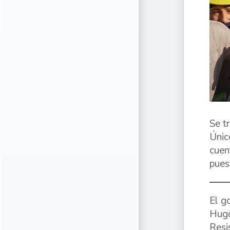
Se t
Únic
cuen
pues
El g
Hugo
Resi