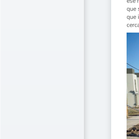
ese 
que 
que 
cerc