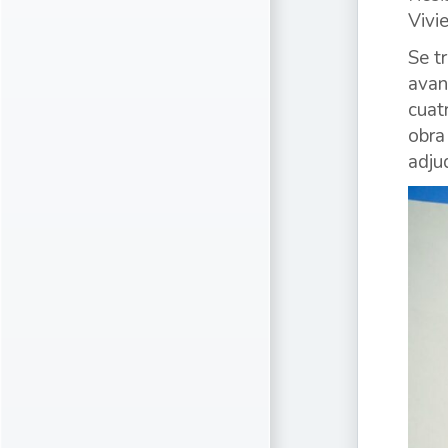
Vivi
Se t
avan
cuat
obra
adju