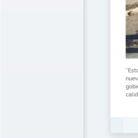
“Est
nuev
gobi
cali