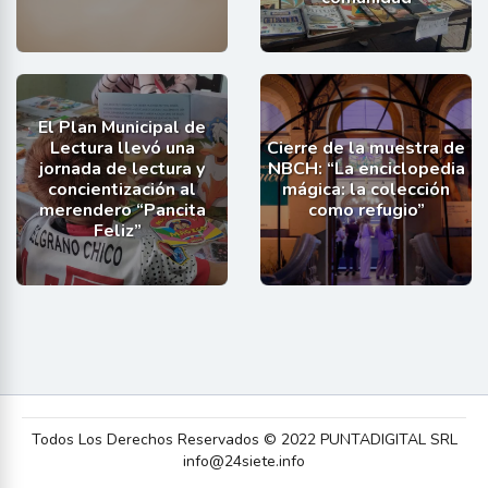
El Plan Municipal de
Lectura llevó una
Cierre de la muestra de
jornada de lectura y
NBCH: “La enciclopedia
concientización al
mágica: la colección
merendero “Pancita
como refugio”
Feliz”
Todos Los Derechos Reservados © 2022 PUNTADIGITAL SRL
info@24siete.info