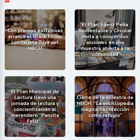
El Plan Sáenz Peña
Con promos exclusivas
Sustentable y Circular
arranca el Black Friday
invita a conocer sus
con tarjeta Tuya del
acciones en una
NBCH
muestra abierta a la
comunidad
El Plan Municipal de
Lectura llevó una
Cierre de la muestra de
jornada de lectura y
NBCH: “La enciclopedia
concientización al
mágica: la colección
merendero “Pancita
como refugio”
Feliz”