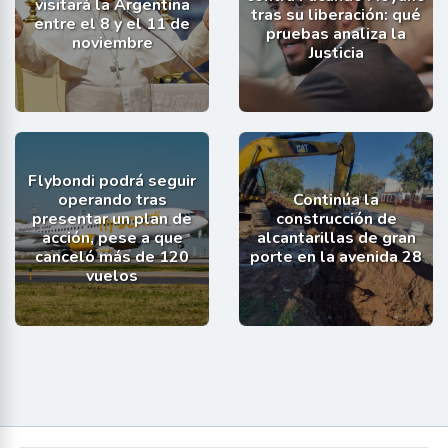
visitará la Argentina
tras su liberación: qué
entre el 8 y el 11 de
pruebas analiza la
noviembre
Justicia
Flybondi podrá seguir
operando tras
Continúa la
presentar un plan de
construcción de
acción, pese a que
alcantarillas de gran
canceló más de 120
porte en la avenida 28
vuelos