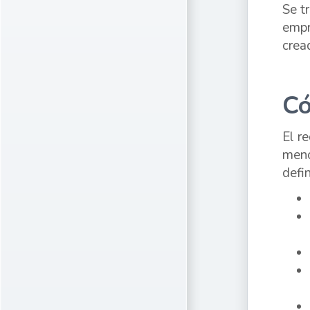
Se t
empr
crea
Có
El r
meno
defi