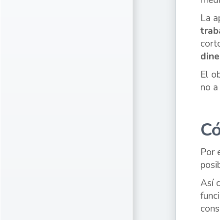
medi
La a
trab
cort
dine
El o
no a
Có
Por 
posi
Así 
func
cons