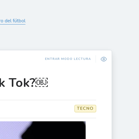
ro del fútbol
ENTRAR MODO LECTURA
ik Tok?￼
TECNO