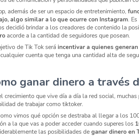
os de comunicación y personalidades que publican con
pp, además de ser un espacio de entretenimiento,
func
ajo, algo similar a lo que ocurre con Instagram
. Es
os decidió brindar a los creadores de contenido la pos
ro
acorde a la cantidad de seguidores que posean.
bjetivo de Tik Tok será
incentivar a quienes generan
 cualquier cuenta que tenga una cantidad alta de segu
mo ganar dinero a través d
el crecimiento que vive día a día la red social, mucha
bilidad de trabajar como tiktoker.
como vimos qué opción se destraba al llegar a los 10
ión a la que vas a poder acceder cuando superes los
1
iderablemente las posibilidades de
ganar dinero en T