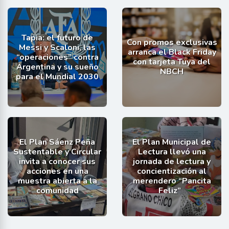
Tapia: el futuro de
Con promos exclusivas
Messi y Scaloni, las
arranca el Black Friday
“operaciones” contra
con tarjeta Tuya del
Argentina y su sueño
NBCH
para el Mundial 2030
El Plan Sáenz Peña
El Plan Municipal de
Sustentable y Circular
Lectura llevó una
invita a conocer sus
jornada de lectura y
acciones en una
concientización al
muestra abierta a la
merendero “Pancita
comunidad
Feliz”