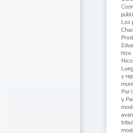
Coor
públ
Los 
Chac
Prod
Edua
hizo
Nicol
Lueg
y re
muni
Por 
y Pa
mode
avan
trib
mode