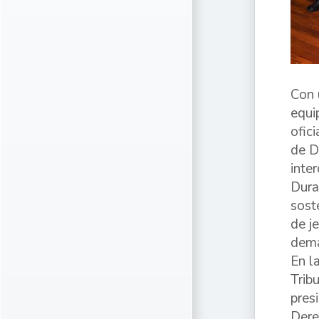
Con 
equi
ofic
de D
inte
Dura
sost
de j
dema
En l
Trib
pres
Dere