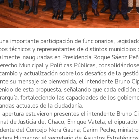
una importante participación de funcionarios, legislad
pos técnicos y representantes de distintos municipios 
ialmente inauguradas en Presidencia Roque Sáenz Peña
erecho Municipal y Políticas Públicas, consolidándos
rcambio y actualización sobre los desafíos de la gestió
nte su mensaje de bienvenida, el intendente Bruno Cip
enido de esta propuesta, señalando que cada edición 
erarquía, fortaleciendo las capacidades de los gobiern
ndas actuales de la ciudadanía.
a apertura estuvieron presentes el intendente Bruno Cip
unal de Justicia del Chaco, Enrique Vatela; el diputado
idente del Concejo Nora Gauna; Carim Peche, ministro d
chos Humanos; el secretario de Asuntos Estratégicos,