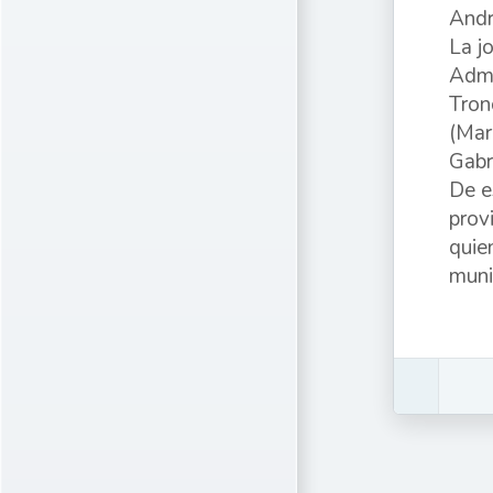
Andr
La j
Admi
Tron
(Mar
Gabr
De e
prov
quie
muni