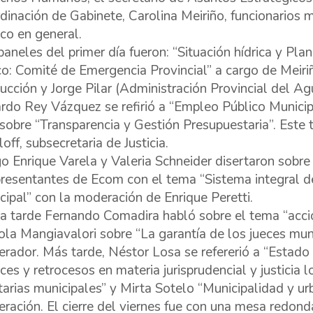
dinación de Gabinete, Carolina Meiriño, funcionarios mu
ico en general.
paneles del primer día fueron: “Situación hídrica y Pla
o: Comité de Emergencia Provincial” a cargo de Meiriño
ucción y Jorge Pilar (Administración Provincial del Agu
rdo Rey Vázquez se refirió a “Empleo Público Municip
 sobre “Transparencia y Gestión Presupuestaria”. Este
off, subsecretaria de Justicia.
o Enrique Varela y Valeria Schneider disertaron sobre “
presentantes de Ecom con el tema “Sistema integral d
cipal” con la moderación de Enrique Peretti.
la tarde Fernando Comadira habló sobre el tema “acció
ola Mangiavalori sobre “La garantía de los jueces mun
rador. Más tarde, Néstor Losa se refererió a “Estado 
ces y retrocesos en materia jurisprudencial y justicia 
utarias municipales” y Mirta Sotelo “Municipalidad y u
ración. El cierre del viernes fue con una mesa redond