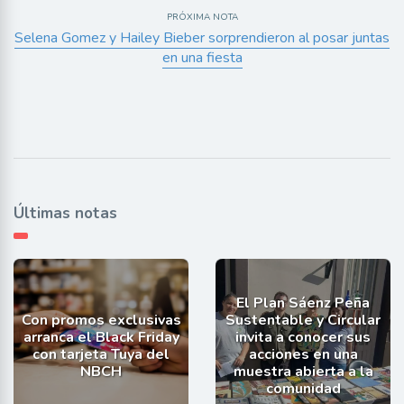
PRÓXIMA NOTA
Selena Gomez y Hailey Bieber sorprendieron al posar juntas
en una fiesta
Últimas notas
El Plan Sáenz Peña
Con promos exclusivas
Sustentable y Circular
arranca el Black Friday
invita a conocer sus
con tarjeta Tuya del
acciones en una
NBCH
muestra abierta a la
comunidad