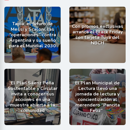
Tapia: el futuro de
Con promos exclusivas
Messi y Scaloni, las
arranca el Black Friday
“operaciones” contra
con tarjeta Tuya del
Argentina y su sueño
NBCH
para el Mundial 2030
El Plan Sáenz Peña
El Plan Municipal de
Sustentable y Circular
Lectura llevó una
invita a conocer sus
jornada de lectura y
acciones en una
concientización al
muestra abierta a la
merendero “Pancita
comunidad
Feliz”