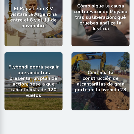
Cómo sigue la causa
El Papa León XIV
contra Facundo Moyano
visitará la Argentina
tras su liberación: qué
entre el 8 y el 11 de
pruebas analiza la
noviembre
Justicia
Flybondi podrá seguir
operando tras
Continúa la
presentar un plan de
construcción de
acción, pese a que
alcantarillas de gran
canceló más de 120
porte en la avenida 28
vuelos