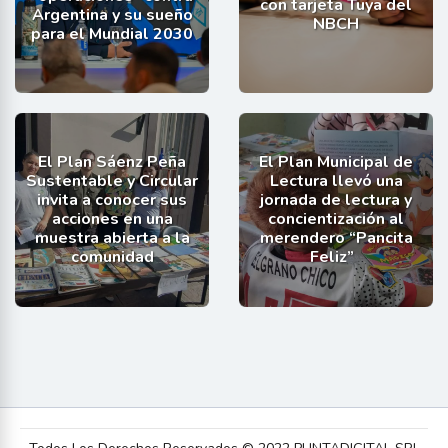
con tarjeta Tuya del
Argentina y su sueño
NBCH
para el Mundial 2030
El Plan Sáenz Peña
El Plan Municipal de
Sustentable y Circular
Lectura llevó una
invita a conocer sus
jornada de lectura y
acciones en una
concientización al
muestra abierta a la
merendero “Pancita
comunidad
Feliz”