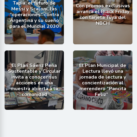
Tapia: el futuro de
Con promos exclusivas
Messi y Scaloni, las
arranca el Black Friday
“operaciones” contra
con tarjeta Tuya del
Argentina y su sueño
NBCH
para el Mundial 2030
El Plan Sáenz Peña
El Plan Municipal de
Sustentable y Circular
Lectura llevó una
invita a conocer sus
jornada de lectura y
acciones en una
concientización al
muestra abierta a la
merendero “Pancita
comunidad
Feliz”