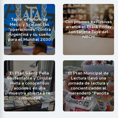
Tapia: el futuro de
Con promos exclusivas
Messi y Scaloni, las
arranca el Black Friday
“operaciones” contra
con tarjeta Tuya del
Argentina y su sueño
NBCH
para el Mundial 2030
El Plan Sáenz Peña
El Plan Municipal de
Sustentable y Circular
Lectura llevó una
invita a conocer sus
jornada de lectura y
acciones en una
concientización al
muestra abierta a la
merendero “Pancita
comunidad
Feliz”