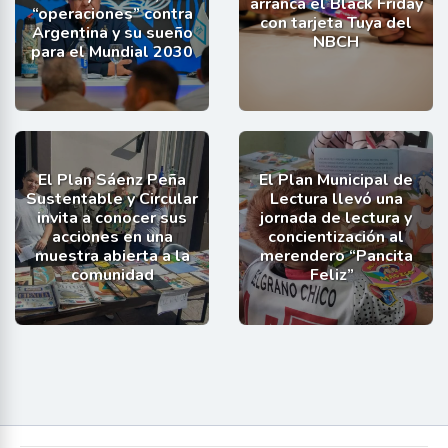
arranca el Black Friday
“operaciones” contra
con tarjeta Tuya del
Argentina y su sueño
NBCH
para el Mundial 2030
El Plan Sáenz Peña
El Plan Municipal de
Sustentable y Circular
Lectura llevó una
invita a conocer sus
jornada de lectura y
acciones en una
concientización al
muestra abierta a la
merendero “Pancita
comunidad
Feliz”