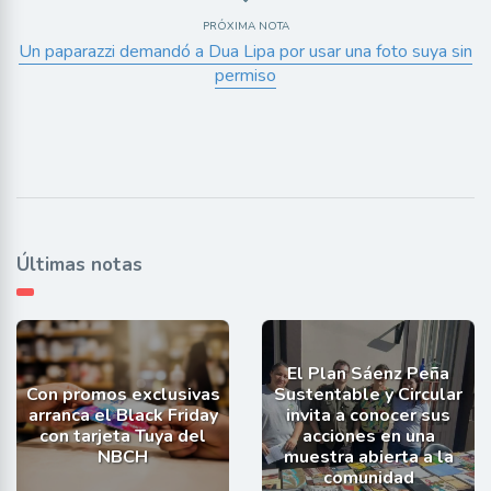
PRÓXIMA NOTA
Un paparazzi demandó a Dua Lipa por usar una foto suya sin
permiso
Últimas notas
El Plan Sáenz Peña
Con promos exclusivas
Sustentable y Circular
arranca el Black Friday
invita a conocer sus
con tarjeta Tuya del
acciones en una
NBCH
muestra abierta a la
comunidad