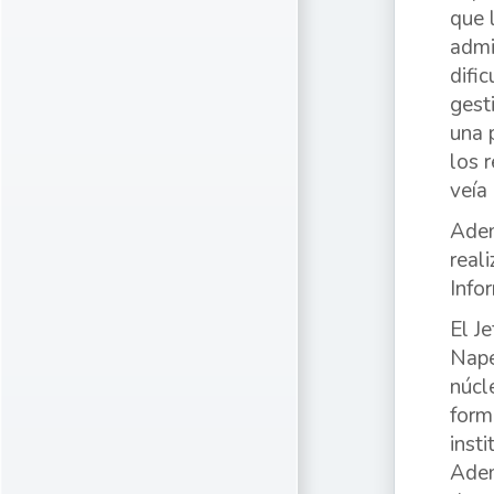
que 
admi
difi
gest
una 
los 
veía 
Adem
real
Info
El J
Nape
núcl
form
inst
Adem