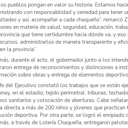
los pueblos pongan en valor su historia. Estamos hac
nistrando con responsabilidad y seriedad para tener u
cultades y así, acompañar a cada chaqueño”, remarcó Zd
iones en materia de salud, seguridad, educación, tra
provincia que tiene certidumbre hacia dónde va, y eso 
recursos, administrarlos de manera transparente y efi
en la provincia”.
ás, durante el acto, el gobernador junto a los intende
izaron entrega de reconocimientos y distinciones a ins
rmación sobre obras y entrega de elementos deportiv
efe del Ejecutivo constató los trabajos que se están e
nay, en el estadio; tejido perimetral, tribunas, techad
eos sanitarios y colocación de aberturas. Cabe señalar
a directa a más de 200 niños y jóvenes que practican f
itución deportiva. Por otra parte, se logró el enripiado
ás, a través de Lotería Chaqueña, entregaron pelotas