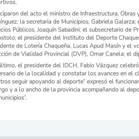
rtivos.
iciparon del acto el ministro de Infraestructura, Obras
nguez; la secretaria de Municipios, Gabriela Galarza; 
icios Públicos, Joaquín Sabadini; el subsecretario de 
ostolo; el presidente del Instituto del Deporte Chaqu
idente de Lotería Chaqueña, Lucas Apud Masín y el voca
cción de Vialidad Provincial (DVP), Omar Canela; el d
último, el presidente del IDCH, Fabio Vázquez celebró l
ersario de la localidad y constatar los avances en el 
tros seguir apoyando al deporte” expresó el funcionario
argo y a lo ancho de la provincia acompañando al depor
unicipios”.