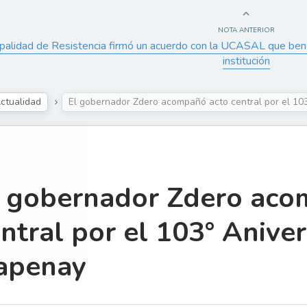
NOTA ANTERIOR
palidad de Resistencia firmó un acuerdo con la UCASAL que bene
institución
ctualidad
El gobernador Zdero acompañó acto central por el 10
l gobernador Zdero aco
ntral por el 103° Aniver
apenay