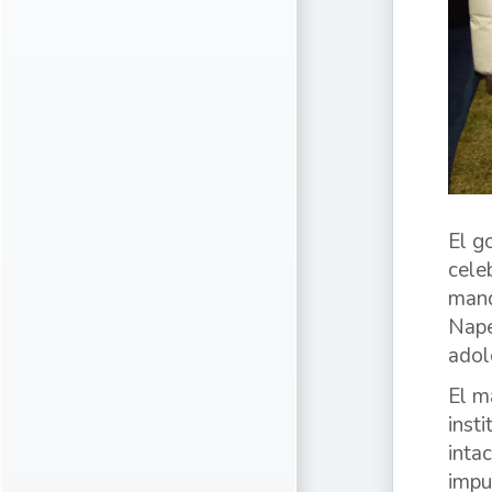
El g
cele
mand
Nape
adol
El m
inst
inta
impu