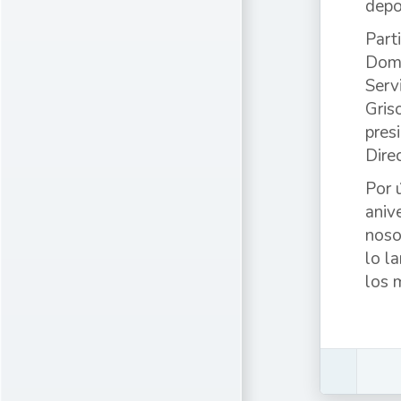
depo
Part
Domí
Serv
Gris
pres
Dire
Por 
aniv
noso
lo l
los m