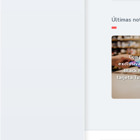
Últimas no
Con
exclusiva
Black 
tarjeta T