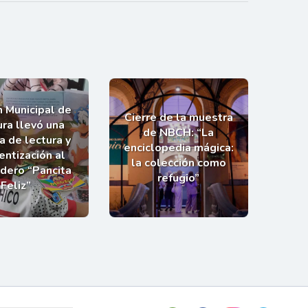
n Municipal de
Cierre de la muestra
ra llevó una
de NBCH: “La
a de lectura y
enciclopedia mágica:
entización al
la colección como
dero “Pancita
refugio”
Feliz”