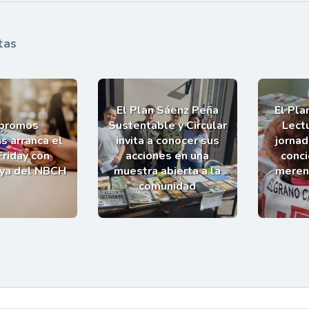
tas
El Plan Sáenz Peña
El Pla
 promos
Sustentable y Circular
Lectu
s arranca el
invita a conocer sus
jornad
Friday con
acciones en una
conci
uya del NBCH
muestra abierta a la
meren
comunidad