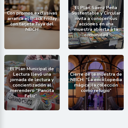
El Plan Sáenz Peña
Con promos exclusivas
Sustentable y Circular
arranca el Black Friday
invita a conocer sus
con tarjeta Tuya del
acciones en una
NBCH
muestra abierta a la
comunidad
El Plan Municipal de
Lectura llevó una
Cierre de la muestra de
jornada de lectura y
NBCH: “La enciclopedia
concientización al
mágica: la colección
merendero “Pancita
como refugio”
Feliz”