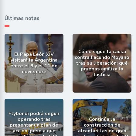
Últimas notas
Cómo sigue la causa
El Papa León XIV
contra Facundo Moyano
visitará la Argentina
tras su liberación: qué
entre el 8 y el 11 de
pruebas analiza la
noviembre
Justicia
Flybondi podrá seguir
operando tras
Continúa la
presentar un plan de
construcción de
acción, pese a que
alcantarillas de gran