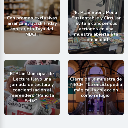
El Plan Sáenz Peña
Con promos exclusivas
Sustentable y Circular
arranca el Black Friday
invita a conocer sus
con tarjeta Tuya del
acciones en una
NBCH
muestra abierta a la
comunidad
El Plan Municipal de
Lectura llevó una
Cierre de la muestra de
jornada de lectura y
NBCH: “La enciclopedia
concientización al
mágica: la colección
merendero “Pancita
como refugio”
Feliz”