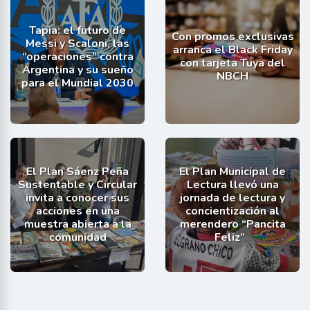
Tapia: el futuro de
Con promos exclusivas
Messi y Scaloni, las
arranca el Black Friday
“operaciones” contra
con tarjeta Tuya del
Argentina y su sueño
NBCH
para el Mundial 2030
El Plan Sáenz Peña
El Plan Municipal de
Sustentable y Circular
Lectura llevó una
invita a conocer sus
jornada de lectura y
acciones en una
concientización al
muestra abierta a la
merendero “Pancita
comunidad
Feliz”