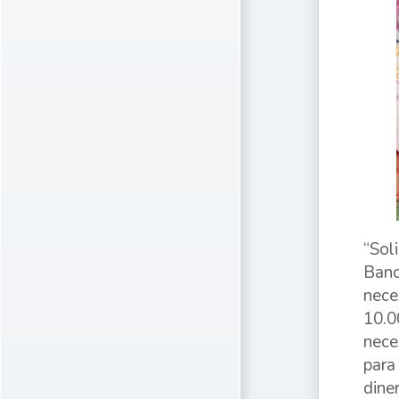
“Sol
Banc
nece
10.0
nece
para
dine