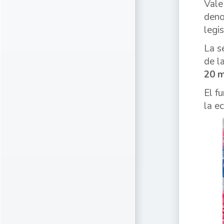
Vale
deno
legi
La s
de l
20 m
El f
la e