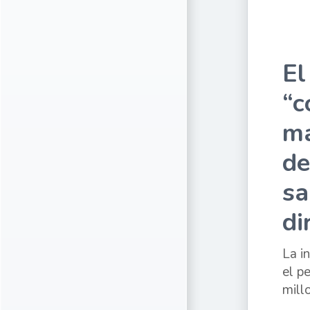
El
“c
ma
de
sa
di
La i
el p
mill