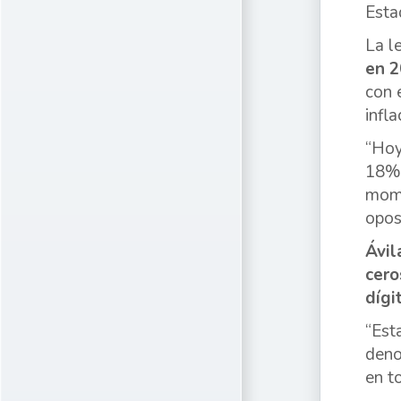
Esta
La l
en 2
con 
infla
“Hoy
18% 
mome
opos
Ávil
cero
dígi
“Est
deno
en t