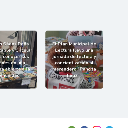
an Sáenz Peña
El Plan Municipal de
able y Circular
Lectura llevó una
 a conocer sus
jornada de lectura y
ones en una
concientización al
a abierta a la
merendero “Pancita
omunidad
Feliz”