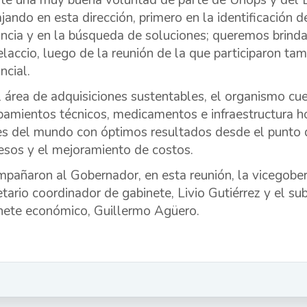
ste una muy buena voluntad de parte de Unops y del 
ajando en esta dirección, primero en la identificación
incia y en la búsqueda de soluciones; queremos brindar
laccio, luego de la reunión de la que participaron tam
ncial.
l área de adquisiciones sustentables, el organismo c
pamientos técnicos, medicamentos e infraestructura h
es del mundo con óptimos resultados desde el punto de
esos y el mejoramiento de costos.
pañaron al Gobernador, en esta reunión, la vicegober
etario coordinador de gabinete, Livio Gutiérrez y el su
nete económico, Guillermo Agüero.