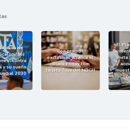
tas
El Pl
l futuro de
Con promos
Sustent
Scaloni, las
exclusivas arranca el
invita
ones” contra
Black Friday con
acci
a y su sueño
tarjeta Tuya del NBCH
muestr
Mundial 2030
c