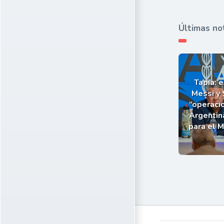
Últimas no
Tapia: e
Messi y 
“operaci
Argentin
para el 