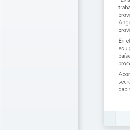
“Exi
trab
prov
Ange
provi
En e
equi
país
proc
Acom
secr
gabi