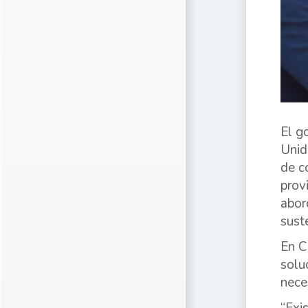
El g
Unid
de c
prov
abor
sust
En C
solu
nece