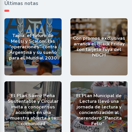
Últimas notas
Tapia: el futuro de
Con promos exclusivas
Messi y Scaloni, las
arranca el Black Friday
“operaciones” contra
con tarjeta Tuya del
Argentina y su sueño
NBCH
para el Mundial 2030
El Plan Sáenz Peña
El Plan Municipal de
Sustentable y Circular
Lectura llevó una
invita a conocer sus
jornada de lectura y
acciones en una
concientización al
muestra abierta a la
merendero “Pancita
comunidad
Feliz”