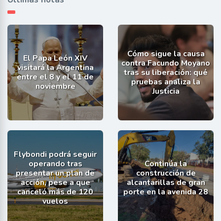
Cómo sigue la causa
El Papa León XIV
contra Facundo Moyano
visitará la Argentina
tras su liberación: qué
entre el 8 y el 11 de
pruebas analiza la
noviembre
Justicia
Flybondi podrá seguir
operando tras
Continúa la
presentar un plan de
construcción de
acción, pese a que
alcantarillas de gran
canceló más de 120
porte en la avenida 28
vuelos